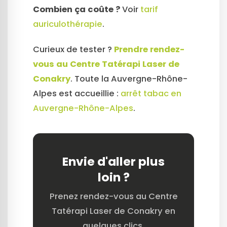
Combien ça coûte ?
Voir
tarif
auriculothérapie
.
Curieux de tester ?
Prendre rendez-
vous au Centre Tatérapi Laser de
Conakry
. Toute la Auvergne-Rhône-
Alpes est accueillie :
arrêt tabac en
Auvergne-Rhône-Alpes
.
Envie d'aller plus
loin ?
Prenez rendez-vous au Centre
Tatérapi Laser de Conakry en
quelques clics.