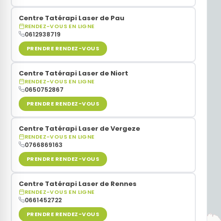
Centre Tatérapi Laser de Pau
Sommeil
RENDEZ-VOUS EN LIGNE
0612938719
Stress
PRENDRE RENDEZ-VOUS
Centre Tatérapi Laser de Niort
Ménopause
RENDEZ-VOUS EN LIGNE
0650752867
Acouphènes
PRENDRE RENDEZ-VOUS
Centre Tatérapi Laser de Vergeze
Douleurs
RENDEZ-VOUS EN LIGNE
0766869163
PRENDRE RENDEZ-VOUS
Centre Tatérapi Laser de Rennes
RENDEZ-VOUS EN LIGNE
0661452722
PRENDRE RENDEZ-VOUS