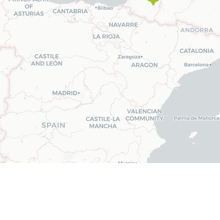
ntres
Tatérapi Laser
, présents partout en France, vous mettent