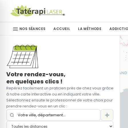
NOS SÉANCES
ACCUEIL
LA MÉTHODE
ADDICTI
Arrêt du tabac
Arrêt du ta
Arrêt du sucre
Arrêt de la vapoteuse
Votre rendez-vous,
en quelques clics !
Repérez facilement un praticien près de chez vous grâce
Arrêt des drogues
à notre carte interactive ou en indiquant votre ville.
Sélectionnez ensuite le professionnel de votre choix pour
Autres addictions
prendre rendez-vous en un clic :
Perte de poids