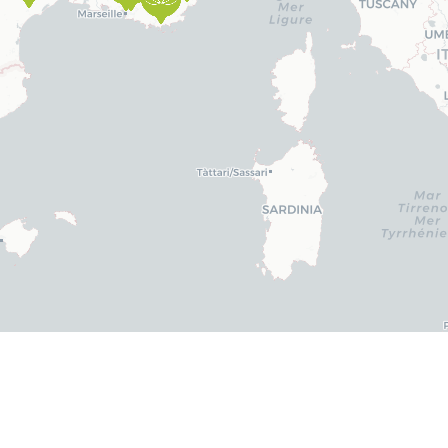
Leaflet
|
©
CARTO
 en relation avec des
praticiens qualifiés
en quelques