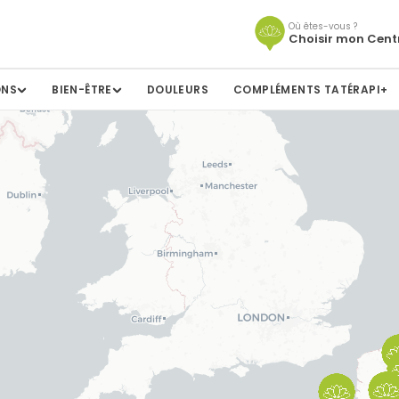
Où êtes-vous ?
Choisir mon Cent
ONS
BIEN-ÊTRE
DOULEURS
COMPLÉMENTS TATÉRAPI+
bac