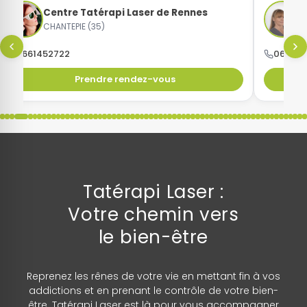
Centre Tatérapi Laser de Rennes
C
CHANTEPIE (35)
B
0661452722
068199
Prendre rendez-vous
Tatérapi Laser :
Votre chemin vers
le bien-être
Reprenez les rênes de votre vie en mettant fin à vos
addictions et en prenant le contrôle de votre bien-
être. Tatérapi Laser est là pour vous accompagner