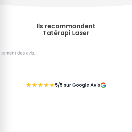
Ils recommandent
Tatérapi Laser
rgement des avis…
★
★
★
★
★
5/5 sur Google Avis