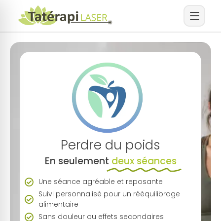
Arrêt du tabac
Arrêt
du
tabac
Arrêt du sucre
Arrêt de la vapoteuse
Simulez vos
Arrêt des drogues
économies
Perdre du poids
Prendre
En seulement
deux séances
rendez-vous
Autres addictions
Une séance agréable et reposante
Perte de poids
Suivi personnalisé pour un rééquilibrage
alimentaire
Sans douleur ou effets secondaires
Sommeil