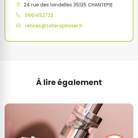
24 rue des landelles 35135 CHANTEPIE
0661452722
rennes@taterapilaser.fr
À lire également