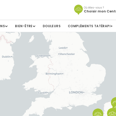
Où êtes-vous ?
Choisir mon Cent
ONS
BIEN-ÊTRE
DOULEURS
COMPLÉMENTS TATÉRAPI+
bac