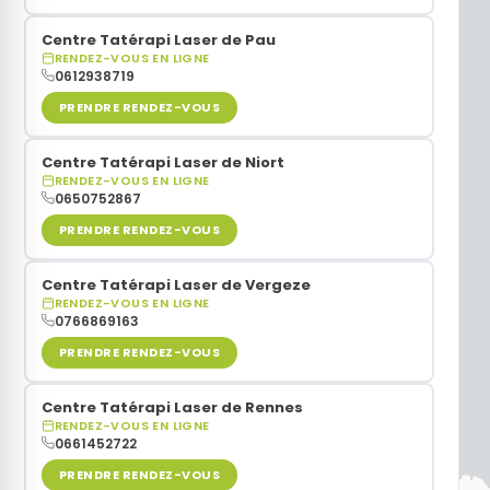
Centre Tatérapi Laser de Pau
Sommeil
RENDEZ-VOUS EN LIGNE
0612938719
Stress
PRENDRE RENDEZ-VOUS
Centre Tatérapi Laser de Niort
Ménopause
RENDEZ-VOUS EN LIGNE
0650752867
Acouphènes
PRENDRE RENDEZ-VOUS
Centre Tatérapi Laser de Vergeze
Douleurs
RENDEZ-VOUS EN LIGNE
0766869163
PRENDRE RENDEZ-VOUS
Centre Tatérapi Laser de Rennes
RENDEZ-VOUS EN LIGNE
0661452722
PRENDRE RENDEZ-VOUS