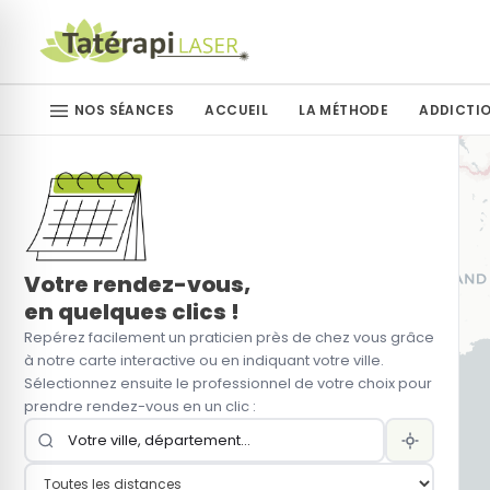
NOS SÉANCES
ACCUEIL
LA MÉTHODE
ADDICTI
Arrêt du tabac
Arrêt du ta
Arrêt du sucre
Arrêt de la vapoteuse
Votre rendez-vous,
en quelques clics !
Repérez facilement un praticien près de chez vous grâce
Arrêt des drogues
à notre carte interactive ou en indiquant votre ville.
Sélectionnez ensuite le professionnel de votre choix pour
Autres addictions
prendre rendez-vous en un clic :
Perte de poids