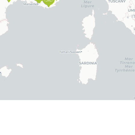
Leaflet
|
©
CARTO
 en relation avec des
praticiens qualifiés
en quelques