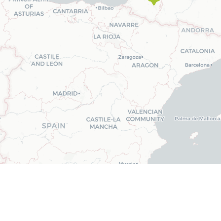
ntres
Tatérapi Laser
, présents partout en France, vous mettent