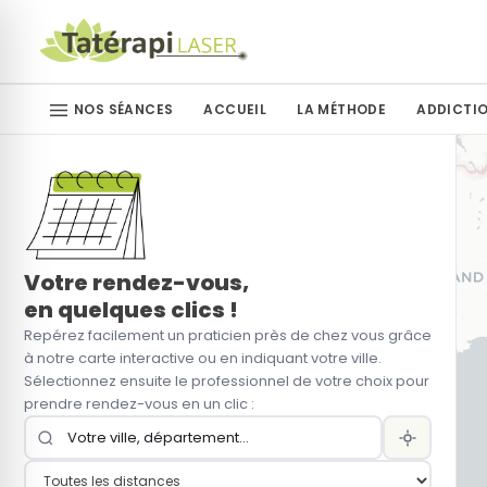
NOS SÉANCES
ACCUEIL
LA MÉTHODE
ADDICTI
Arrêt du tabac
Arrêt du ta
Arrêt du sucre
Arrêt de la vapoteuse
Votre rendez-vous,
en quelques clics !
Repérez facilement un praticien près de chez vous grâce
Arrêt des drogues
à notre carte interactive ou en indiquant votre ville.
Sélectionnez ensuite le professionnel de votre choix pour
Autres addictions
prendre rendez-vous en un clic :
Perte de poids