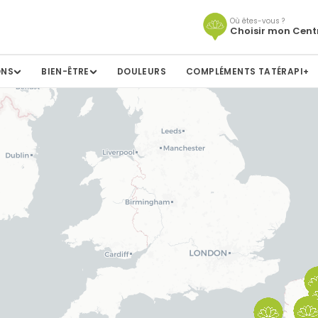
Où êtes-vous ?
Choisir mon Cent
ONS
BIEN-ÊTRE
DOULEURS
COMPLÉMENTS TATÉRAPI+
bac