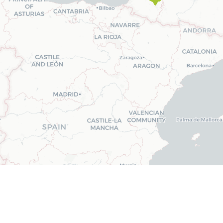
ntres
Tatérapi Laser
, présents partout en France, vous mettent