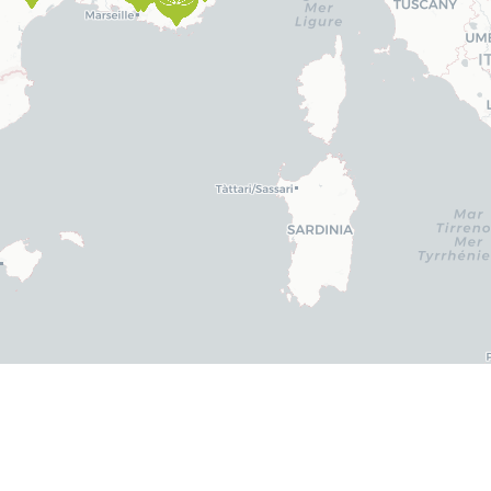
Leaflet
|
©
CARTO
 en relation avec des
praticiens qualifiés
en quelques