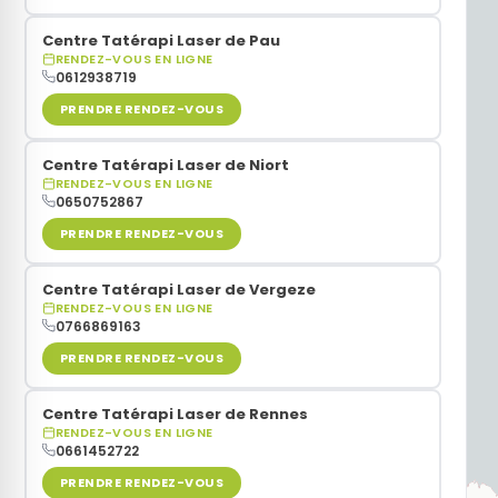
Centre Tatérapi Laser de Pau
Sommeil
RENDEZ-VOUS EN LIGNE
0612938719
Stress
PRENDRE RENDEZ-VOUS
Centre Tatérapi Laser de Niort
Ménopause
RENDEZ-VOUS EN LIGNE
0650752867
Acouphènes
PRENDRE RENDEZ-VOUS
Centre Tatérapi Laser de Vergeze
Douleurs
RENDEZ-VOUS EN LIGNE
0766869163
PRENDRE RENDEZ-VOUS
Centre Tatérapi Laser de Rennes
RENDEZ-VOUS EN LIGNE
0661452722
PRENDRE RENDEZ-VOUS