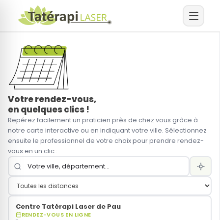
Arrêt du tabac
Arrêt
du
Arrêt du sucre
tabac
Votre rendez-vous,
Arrêt de la vapoteuse
en quelques clics !
Repérez facilement un praticien près de chez vous grâce à
notre carte interactive ou en indiquant votre ville. Sélectionnez
Arrêt des drogues
Simulez vos
ensuite le professionnel de votre choix pour prendre rendez-
économies
vous en un clic :
Autres addictions
Prendre
rendez-vous
Perte de poids
Centre Tatérapi Laser de Pau
RENDEZ-VOUS EN LIGNE
Sommeil