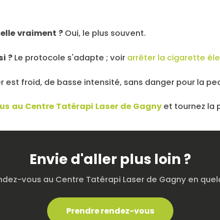
elle vraiment ?
Oui, le plus souvent.
si ?
Le protocole s'adapte ; voir
arrêter la cigarette él
r est froid, de basse intensité, sans danger pour la pe
us au Centre Tatérapi Laser de Gagny
et tournez la
Envie d'aller plus loin ?
ndez-vous au Centre Tatérapi Laser de Gagny en quelq
Prendre rendez-vous