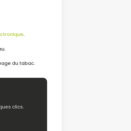
ectronique
.
au.
 page du tabac.
ues clics.