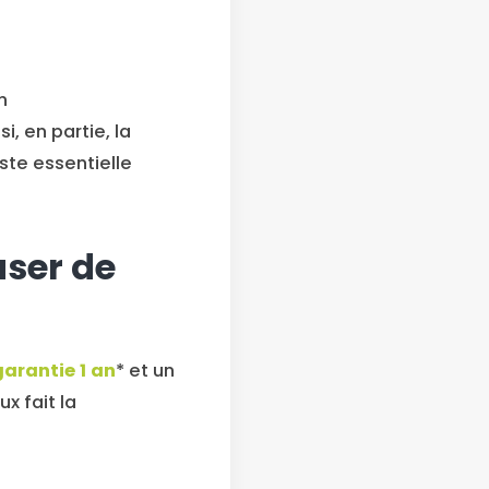
n
 en partie, la
ste essentielle
aser de
garantie 1 an
* et un
ux fait la