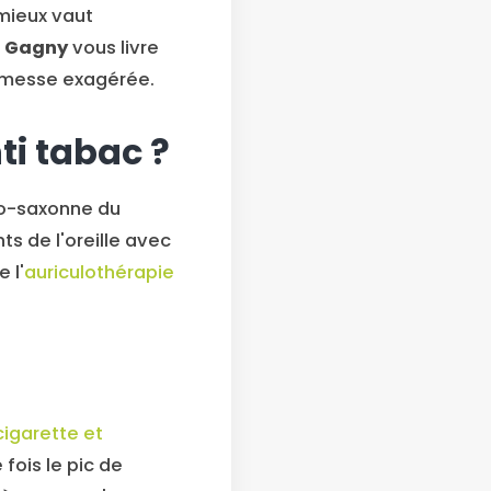
mieux vaut
e Gagny
vous livre
promesse exagérée.
ti tabac ?
glo-saxonne du
ts de l'oreille avec
 l'
auriculothérapie
cigarette et
 fois le pic de