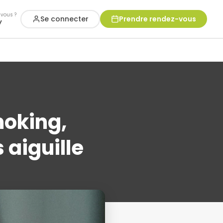
vous ?
Se connecter
Prendre rendez-vous
y
moking,
 aiguille