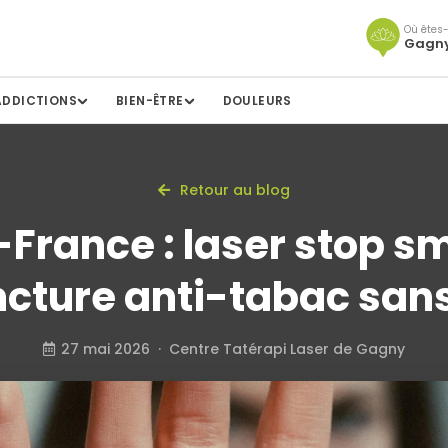
Où êtes-
Gagn
ADDICTIONS
BIEN-ÊTRE
DOULEURS
Retour au blog
-France : laser stop s
cture anti-tabac sans
27 mai 2026 · Centre Tatérapi Laser de Gagny