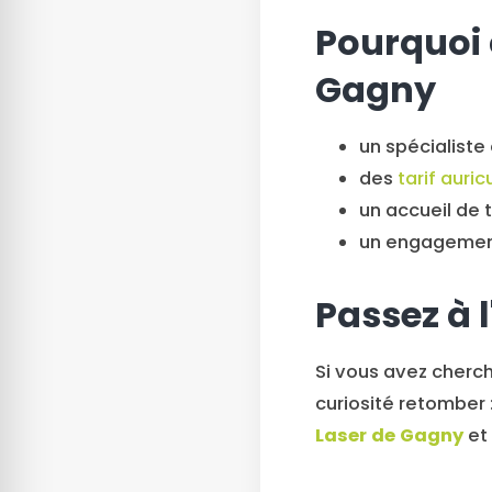
Pourquoi 
Gagny
un spécialiste 
des
tarif auri
un accueil de 
un engagement 
Passez à l
Si vous avez cherch
curiosité retomber 
Laser de Gagny
et 