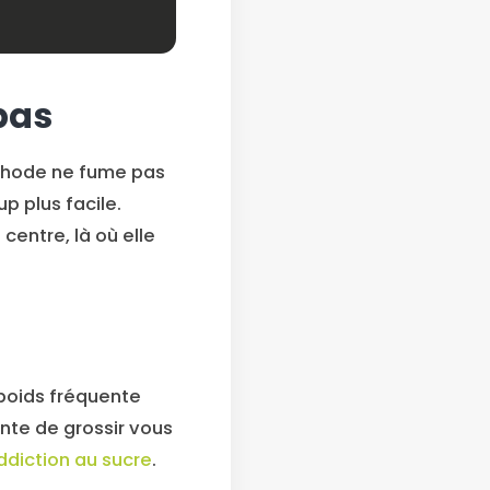
pas
éthode ne fume pas
p plus facile.
centre, là où elle
e poids fréquente
inte de grossir vous
ddiction au sucre
.