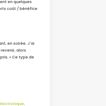
ment en quelques
rts coût / bénéfice
nt, en soirée. J'ai
 revenir, alors
epris. » Ce type de
 électronique
.