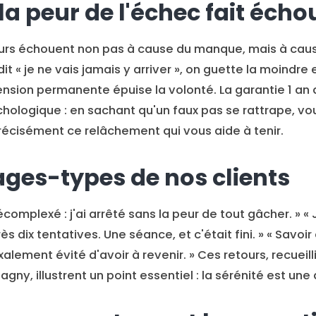
la peur de l'échec fait écho
rs échouent non pas à cause du manque, mais à caus
dit « je ne vais jamais y arriver », on guette la moindre 
nsion permanente épuise la volonté. La garantie 1 an 
chologique : en sachant qu'un faux pas se rattrape, vo
précisément ce relâchement qui vous aide à tenir.
es-types de nos clients
complexé : j'ai arrêté sans la peur de tout gâcher. » «
ès dix tentatives. Une séance, et c'était fini. » « Savoi
alement évité d'avoir à revenir. » Ces retours, recueill
gny, illustrent un point essentiel : la sérénité est une a