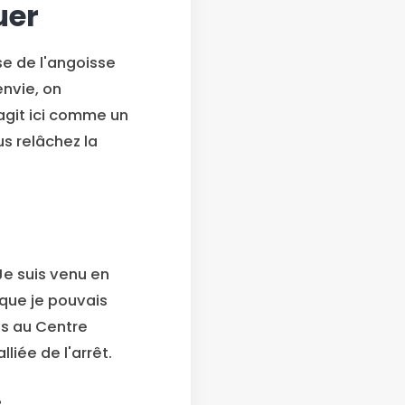
uer
e de l'angoisse
envie, on
agit ici comme un
us relâchez la
 Je suis venu en
r que je pouvais
is au Centre
lliée de l'arrêt.