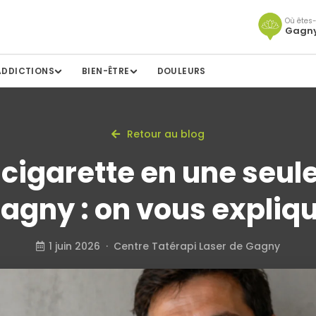
Où êtes-
Gagn
ADDICTIONS
BIEN-ÊTRE
DOULEURS
Retour au blog
a cigarette en une seul
agny : on vous expliq
1 juin 2026 · Centre Tatérapi Laser de Gagny