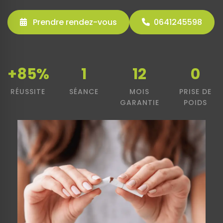
Prendre rendez-vous
0641245598
+85%
1
12
0
RÉUSSITE
SÉANCE
MOIS
PRISE DE
GARANTIE
POIDS