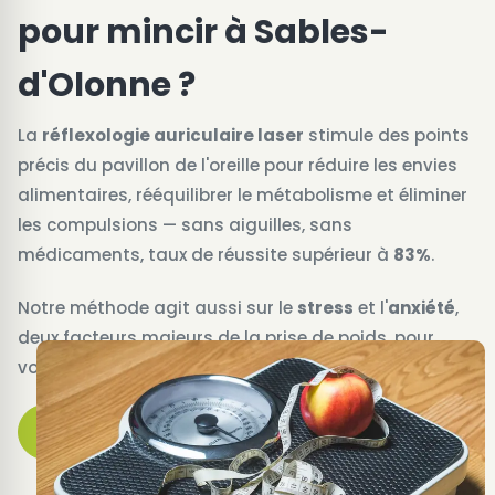
pour mincir à Sables-
d'Olonne ?
La
réflexologie auriculaire laser
stimule des points
précis du pavillon de l'oreille pour réduire les envies
alimentaires, rééquilibrer le métabolisme et éliminer
les compulsions — sans aiguilles, sans
médicaments, taux de réussite supérieur à
83%
.
Notre méthode agit aussi sur le
stress
et l'
anxiété
,
deux facteurs majeurs de la prise de poids, pour
vous offrir un équilibre global et durable.
Prendre rendez-vous