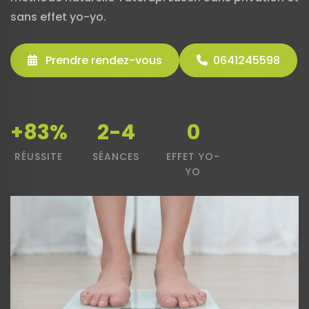
sans effet yo-yo.
Prendre rendez-vous
0641245598
+83%
2-4
0
RÉUSSITE
SÉANCES
EFFET YO-
YO