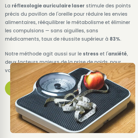
La
réflexologie auriculaire laser
stimule des points
précis du pavillon de l'oreille pour réduire les envies
alimentaires, rééquilibrer le métabolisme et éliminer
les compulsions — sans aiguilles, sans
médicaments, taux de réussite supérieur à
83%
.
Notre méthode agit aussi sur le
stress
et l'
anxiété
,
deux facteurs majeurs de la prise de poids, pour
vous offrir un équilibre global et durable.
Prendre rendez-vous