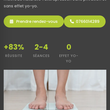
sans effet yo-yo.
Prendre rendez-vous
0766014289
+83%
2-4
0
RÉUSSITE
SÉANCES
EFFET YO-
YO