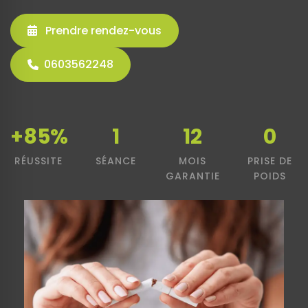
Prendre rendez-vous
0603562248
+85%
1
12
0
RÉUSSITE
SÉANCE
MOIS
PRISE DE
GARANTIE
POIDS