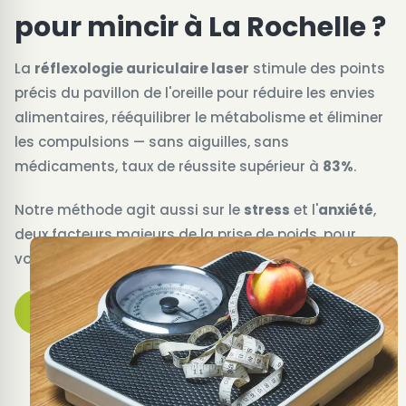
pour mincir à La Rochelle ?
La
réflexologie auriculaire laser
stimule des points
précis du pavillon de l'oreille pour réduire les envies
alimentaires, rééquilibrer le métabolisme et éliminer
les compulsions — sans aiguilles, sans
médicaments, taux de réussite supérieur à
83%
.
Notre méthode agit aussi sur le
stress
et l'
anxiété
,
deux facteurs majeurs de la prise de poids, pour
vous offrir un équilibre global et durable.
Prendre rendez-vous