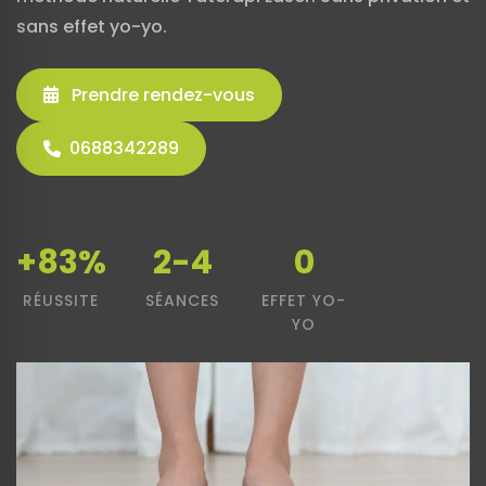
sans effet yo-yo.
Prendre rendez-vous
0688342289
+83%
2-4
0
RÉUSSITE
SÉANCES
EFFET YO-
YO