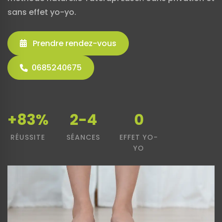
sans effet yo-yo.
Prendre rendez-vous
0685240675
+83%
2-4
0
RÉUSSITE
SÉANCES
EFFET YO-
YO