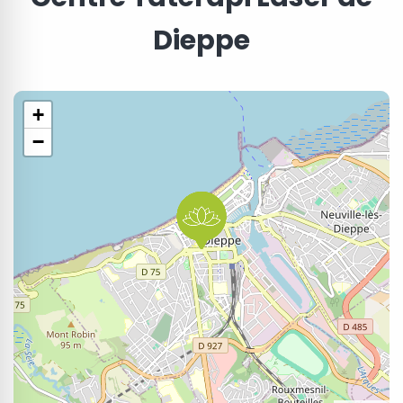
Dieppe
+
−