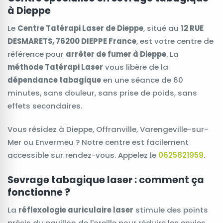
à Dieppe
Le
Centre Tatérapi Laser de Dieppe
, situé au
12 RUE
DESMARETS, 76200 DIEPPE France
, est votre centre de
référence pour
arrêter de fumer à Dieppe
. La
méthode Tatérapi Laser
vous libère de la
dépendance tabagique
en une séance de 60
minutes, sans douleur, sans prise de poids, sans
effets secondaires.
Vous résidez à Dieppe, Offranville, Varengeville-sur-
Mer ou Envermeu ? Notre centre est facilement
accessible sur rendez-vous. Appelez le
0625821959
.
Sevrage tabagique laser : comment ça
fonctionne ?
La
réflexologie auriculaire laser
stimule des points
précis du pavillon de l'oreille pour réduire les envies