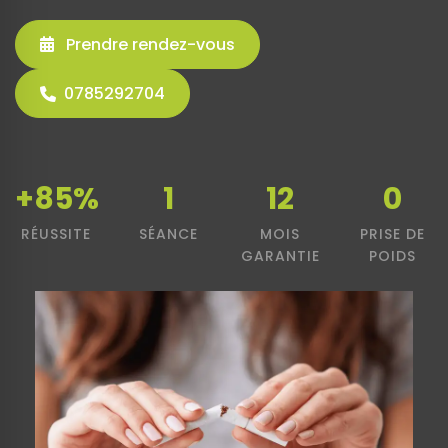
Prendre rendez-vous
0785292704
+85%
1
12
0
RÉUSSITE
SÉANCE
MOIS
PRISE DE
GARANTIE
POIDS