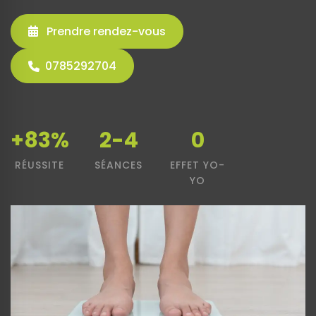
Prendre rendez-vous
0785292704
+83%
2-4
0
RÉUSSITE
SÉANCES
EFFET YO-
YO