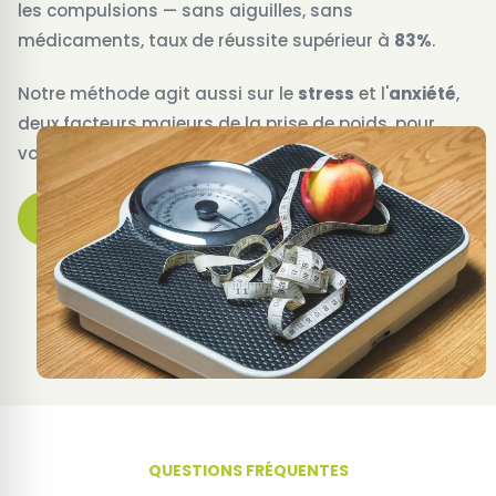
les compulsions — sans aiguilles, sans
médicaments, taux de réussite supérieur à
83%
.
Notre méthode agit aussi sur le
stress
et l'
anxiété
,
deux facteurs majeurs de la prise de poids, pour
vous offrir un équilibre global et durable.
Prendre rendez-vous
QUESTIONS FRÉQUENTES