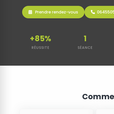
Prendre rendez-vous
064550
+85%
1
RÉUSSITE
SÉANCE
Comment