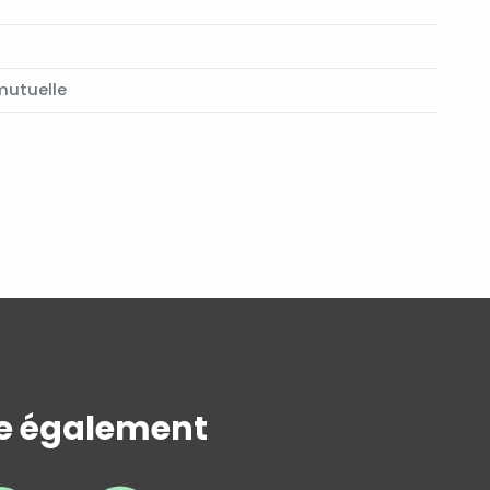
mutuelle
te également