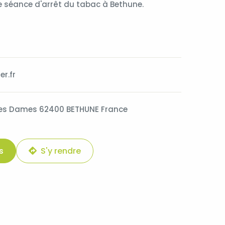
e séance d'arrêt du tabac à Bethune.
r.fr
des Dames 62400 BETHUNE France
s
S'y rendre