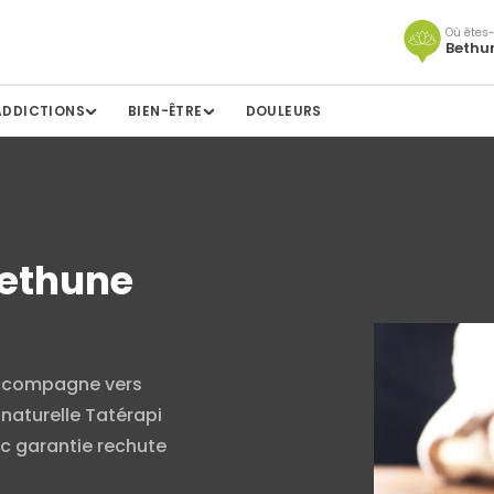
Où êtes-
Bethu
ADDICTIONS
BIEN-ÊTRE
DOULEURS
Bethune
accompagne vers
 naturelle Tatérapi
ec garantie rechute