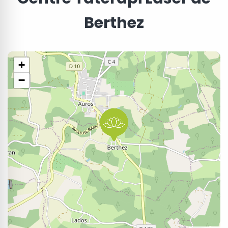
Berthez
+
−