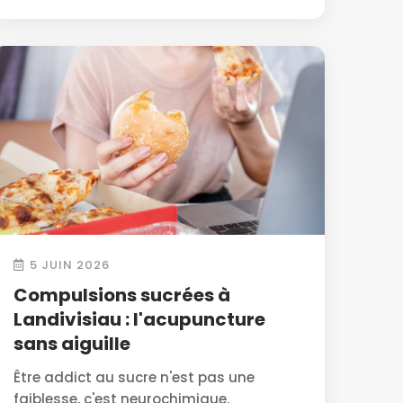
5 JUIN 2026
Compulsions sucrées à
Landivisiau : l'acupuncture
sans aiguille
Être addict au sucre n'est pas une
faiblesse, c'est neurochimique.