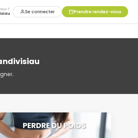
vous ?
Se connecter
Prendre rendez-vous
isiau
andivisiau
gner.