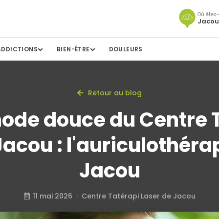
Où êtes-
Jacou
ADDICTIONS
BIEN-ÊTRE
DOULEURS
Retour au blog
ode douce du Centre 
acou : l'auriculothéra
Jacou
11 mai 2026 · Centre Tatérapi Laser de Jacou