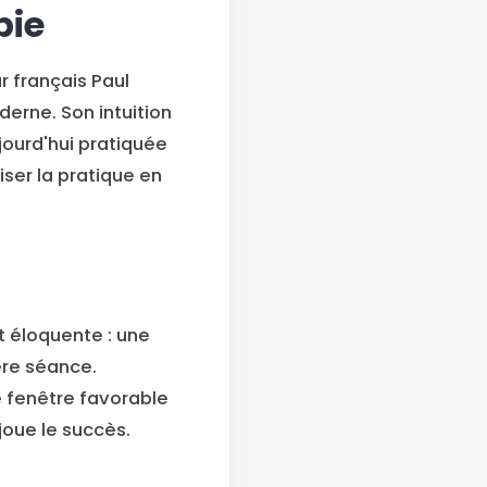
pie
ur français Paul
derne. Son intuition
jourd'hui pratiquée
ser la pratique en
t éloquente : une
ère séance.
e fenêtre favorable
joue le succès.