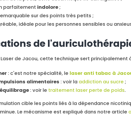
on parfaitement
indolore
;
remarquable sur des points très petits ;
éable, idéale pour les personnes sensibles ou anxieu
cations de l'auriculothérapi
Laser de Jacou, cette technique sert principalement à
mer
: c'est notre spécialité, le
laser anti tabac à Jaco
mpulsions alimentaires
: voir la
addiction au sucre
;
ééquilibrage
: voir le
traitement laser perte de poids
.
imulation cible les points liés à la dépendance nicotin
diminue. Le mécanisme est expliqué dans notre article
a