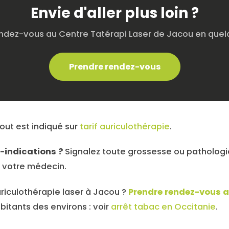
Envie d'aller plus loin ?
ndez-vous au Centre Tatérapi Laser de Jacou en quelq
Prendre rendez-vous
out est indiqué sur
tarif auriculothérapie
.
e-indications ?
Signalez toute grossesse ou pathologie
 votre médecin.
uriculothérapie laser à Jacou ?
Prendre rendez-vous a
abitants des environs : voir
arrêt tabac en Occitanie
.