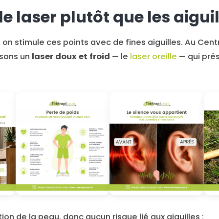
e laser plutôt que les aiguil
 on stimule ces points avec de fines aiguilles. Au Cent
isons un
laser doux et froid
— le
laser oreille
— qui prés
on de la peau, donc aucun risque lié aux aiguilles ;