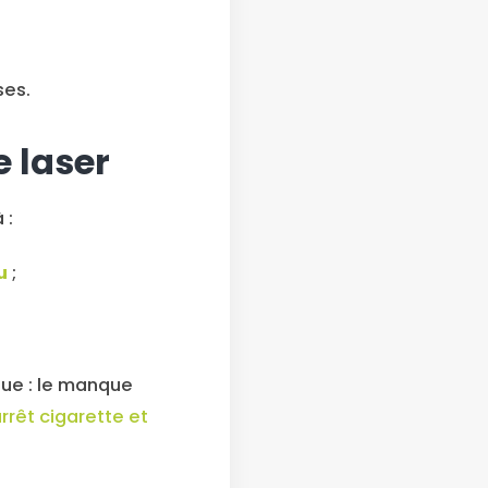
ses.
e laser
 :
u
;
ique : le manque
rrêt cigarette et