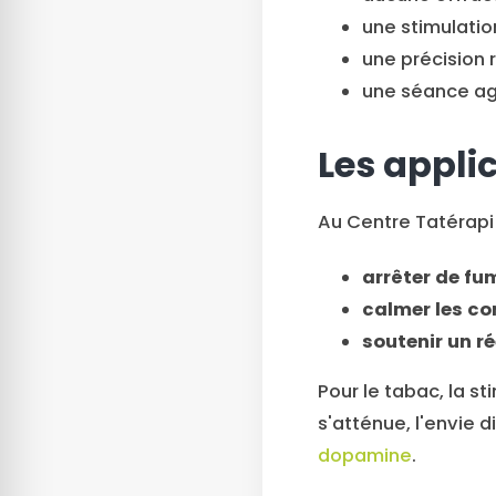
une stimulati
une précision 
une séance agr
Les appli
Au Centre Tatérapi 
arrêter de fu
calmer les co
soutenir un r
Pour le tabac, la st
s'atténue, l'envie 
dopamine
.