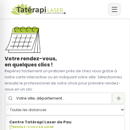
Arrêt du tabac
Arrêt
du
Arrêt du sucre
tabac
Votre rendez-vous,
Arrêt de la vapoteuse
en quelques clics !
Repérez facilement un praticien près de chez vous grâce à
notre carte interactive ou en indiquant votre ville. Sélectionnez
Arrêt des drogues
Simulez vos
ensuite le professionnel de votre choix pour prendre rendez-
économies
vous en un clic :
Autres addictions
Prendre
rendez-vous
Perte de poids
Centre Tatérapi Laser de Pau
RENDEZ-VOUS EN LIGNE
Sommeil