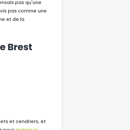
 pensais pas qu'une
le vis pas comme une
he et de la
e Brest
ets et cendriers, et
ls pour
arrêter la