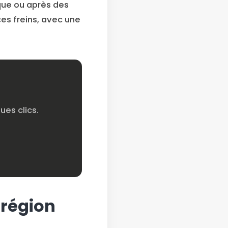
que ou après des
es freins, avec une
es clics.
 région