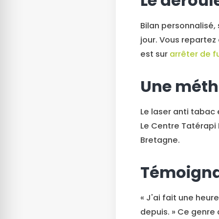
Le déroul
Bilan personnalisé,
jour. Vous repartez
est sur
arrêter de f
Une méth
Le laser anti taba
Le Centre Tatérapi 
Bretagne.
Témoign
« J'ai fait une heur
depuis. » Ce genre 