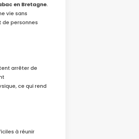
tabac en Bretagne
.
ne vie sans
nt de personnes
ent arrêter de
nt
sique, ce qui rend
ciles à réunir