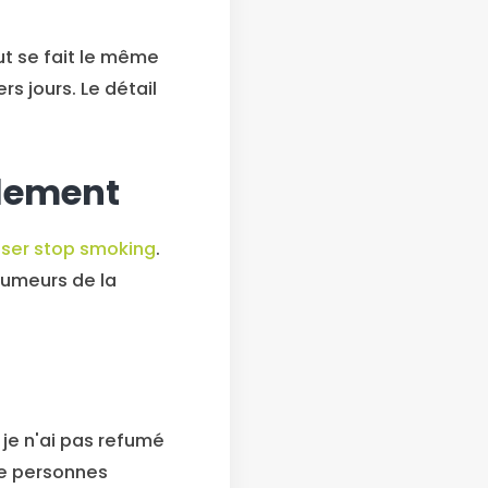
ut se fait le même
s jours. Le détail
lement
aser stop smoking
.
 fumeurs de la
: je n'ai pas refumé
de personnes