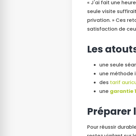
« J'ai fait une heur
seule visite suffir
privation. » Ces re
satisfaction de ceux
Les atout
une seule séan
une méthode i
des
tarif auri
une
garantie 
Préparer 
Pour réussir durabl
restez vigilant sur l