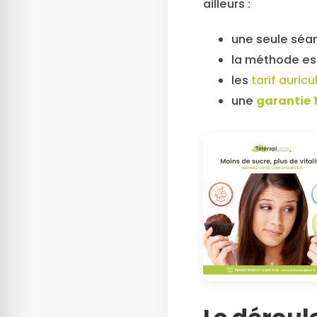
ailleurs :
une seule séan
la méthode est
les
tarif auric
une
garantie 