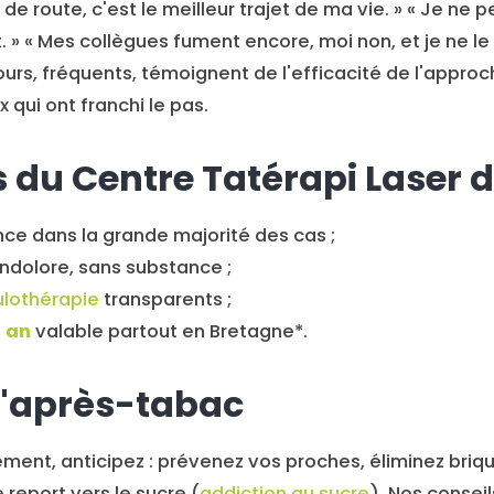
e de route, c'est le meilleur trajet de ma vie. » « Je ne
ait. » « Mes collègues fument encore, moi non, et je ne 
tours, fréquents, témoignent de l'efficacité de l'approc
 qui ont franchi le pas.
s du Centre Tatérapi Laser d
ce dans la grande majorité des cas ;
ndolore, sans substance ;
culothérapie
transparents ;
1 an
valable partout en Bretagne*.
l'après-tabac
ement, anticipez : prévenez vos proches, éliminez briqu
e report vers le sucre (
addiction au sucre
). Nos consei