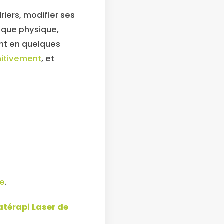
riers, modifier ses
anque physique,
nt en quelques
nitivement
, et
re
.
atérapi Laser de