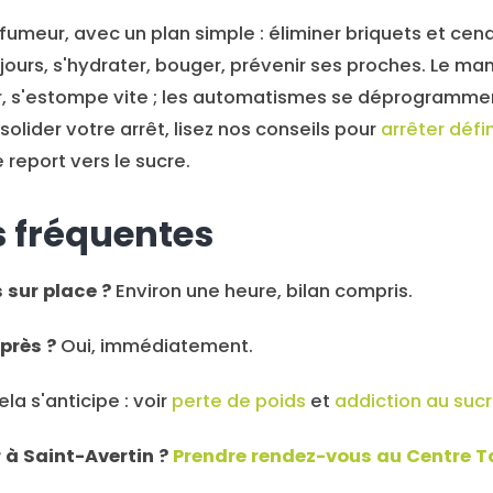
umeur, avec un plan simple : éliminer briquets et cend
s jours, s'hydrater, bouger, prévenir ses proches. Le m
er, s'estompe vite ; les automatismes se déprogramme
olider votre arrêt, lisez nos conseils pour
arrêter défi
e report vers le sucre.
 fréquentes
sur place ?
Environ une heure, bilan compris.
après ?
Oui, immédiatement.
la s'anticipe : voir
perte de poids
et
addiction au suc
à Saint-Avertin ?
Prendre rendez-vous au Centre T