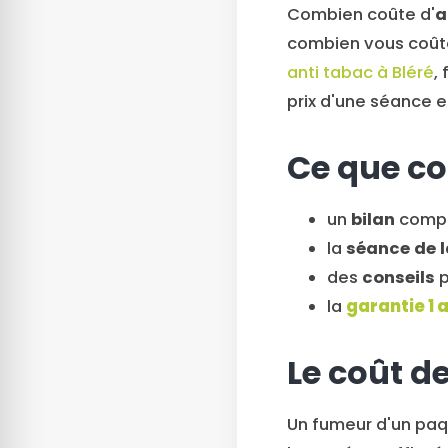
Combien coûte d'
a
combien vous coûte
anti tabac à Bléré
,
prix d'une séance e
Ce que co
un
bilan
comple
la
séance de l
des
conseils
p
la
garantie 1 
Le coût d
Un fumeur d'un paq