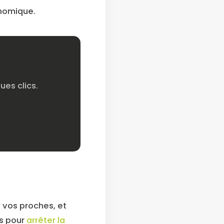
onomique.
es clics.
z vos proches, et
ls pour
arrêter la