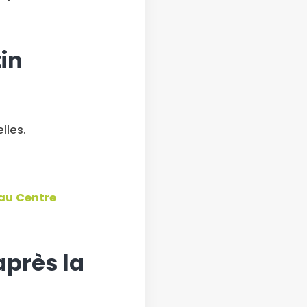
in
lles.
au Centre
après la