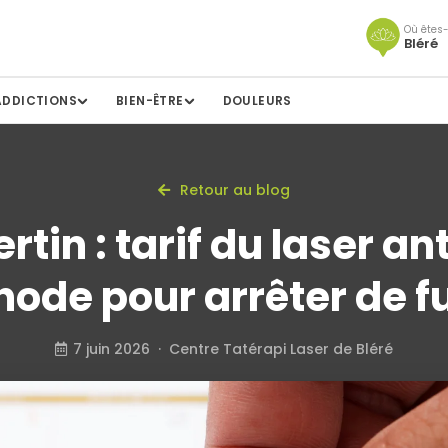
Où êtes-
Bléré
ADDICTIONS
BIEN-ÊTRE
DOULEURS
Retour au blog
tin : tarif du laser an
ode pour arrêter de 
7 juin 2026 · Centre Tatérapi Laser de Bléré