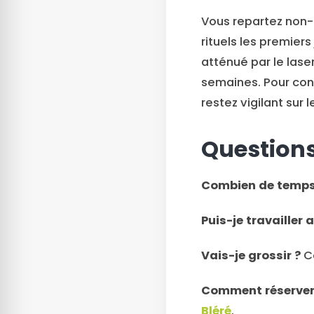
Vous repartez non-f
rituels les premier
atténué par le las
semaines. Pour cons
restez vigilant sur l
Questions
Combien de temps 
Puis-je travailler 
Vais-je grossir ?
Ce
Comment réserver 
Bléré
.