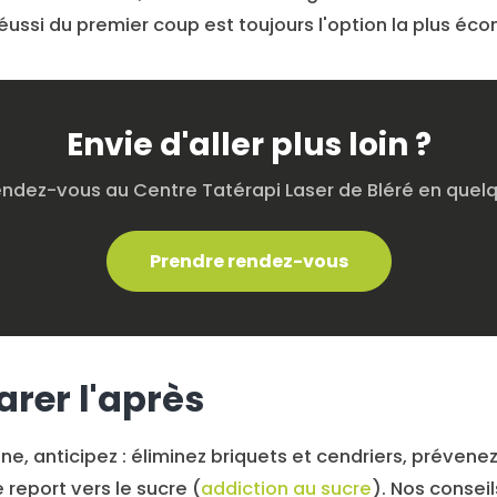
 réussi du premier coup est toujours l'option la plus éc
Envie d'aller plus loin ?
endez-vous au Centre Tatérapi Laser de Bléré en quelqu
Prendre rendez-vous
arer l'après
nne, anticipez : éliminez briquets et cendriers, prévene
e report vers le sucre (
addiction au sucre
). Nos consei