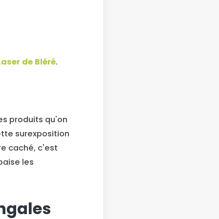
aser de Bléré
.
s produits qu'on
ette surexposition
re caché, c'est
paise les
ingales