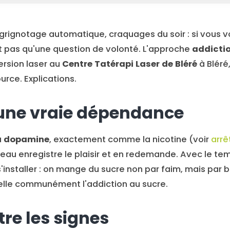
 grignotage automatique, craquages du soir : si vous 
t pas qu'une question de volonté. L'approche
addictio
version laser au
Centre Tatérapi Laser de Bléré
à Bléré
urce. Explications.
 une vraie dépendance
a
dopamine
, exactement comme la nicotine (voir
arrê
veau enregistre le plaisir et en redemande. Avec le te
nstaller : on mange du sucre non par faim, mais par b
elle communément l'addiction au sucre.
re les signes