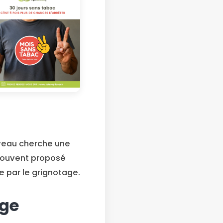
rveau cherche une
souvent proposé
te par le grignotage.
rge