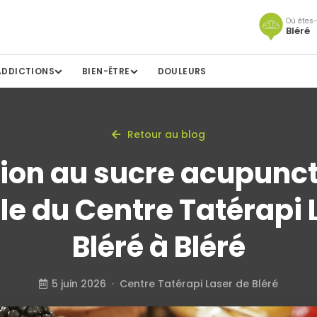
Où êtes-
Bléré
ADDICTIONS
BIEN-ÊTRE
DOULEURS
Retour au blog
ion au sucre acupunctu
le du Centre Tatérapi 
Bléré à Bléré
5 juin 2026 · Centre Tatérapi Laser de Bléré