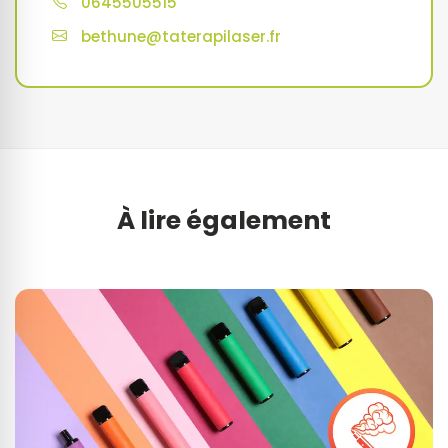
0645505515
bethune@taterapilaser.fr
À lire également