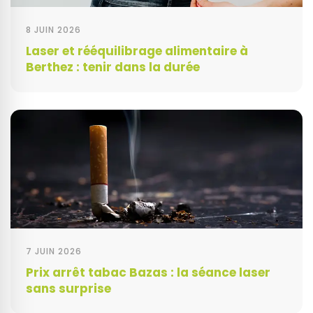
8 JUIN 2026
Laser et rééquilibrage alimentaire à
Berthez : tenir dans la durée
7 JUIN 2026
Prix arrêt tabac Bazas : la séance laser
sans surprise